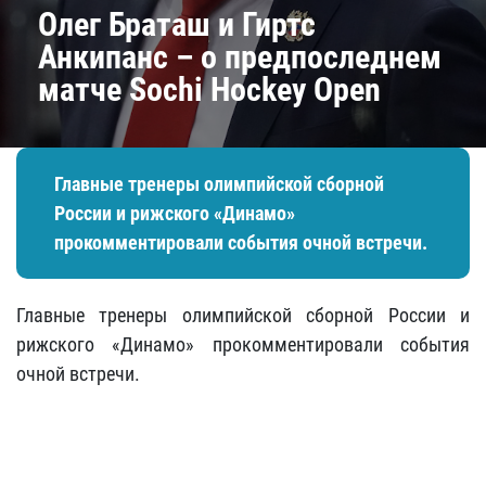
Олег Браташ и Гиртс
Анкипанс – о предпоследнем
матче Sochi Hockey Open
Главные тренеры олимпийской сборной
России и рижского «Динамо»
прокомментировали события очной встречи.
Главные тренеры олимпийской сборной России и
рижского «Динамо» прокомментировали события
очной встречи.