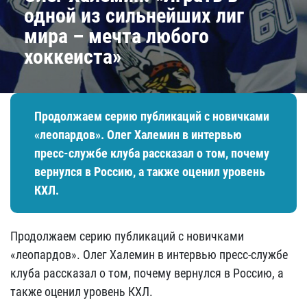
одной из сильнейших лиг
мира – мечта любого
хоккеиста»
Продолжаем серию публикаций с новичками
«леопардов». Олег Халемин в интервью
пресс-службе клуба рассказал о том, почему
вернулся в Россию, а также оценил уровень
КХЛ.
Продолжаем серию публикаций с новичками
«леопардов». Олег Халемин в интервью пресс-службе
клуба рассказал о том, почему вернулся в Россию, а
также оценил уровень КХЛ.