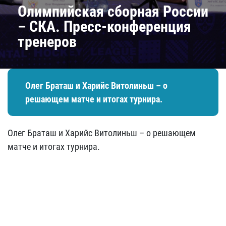
Олимпийская сборная России
– СКА. Пресс-конференция
тренеров
Олег Браташ и Харийс Витолиньш – о
решающем матче и итогах турнира.
Олег Браташ и Харийс Витолиньш – о решающем
матче и итогах турнира.