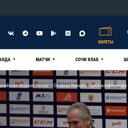
Конференция «Восток»
Дивизион Харламова
БИЛЕТЫ
Автомобилист
сляции
Ак Барс
АНДА
МАТЧИ
СОЧИ КЛАБ
Ш
Металлург Мг
Нефтехимик
 трансляции
мпийская сборная России – Сборная Канады. Пресс-конференция
Трактор
магазин
Дивизион Чернышева
Авангард
ние КХЛ
Адмирал