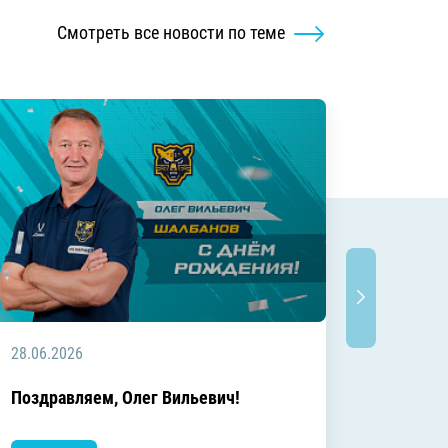
Смотреть все новости по теме
28.06.2026
20.06.2
C днём
Поздравляем, Олег Вильевич!
Леонид