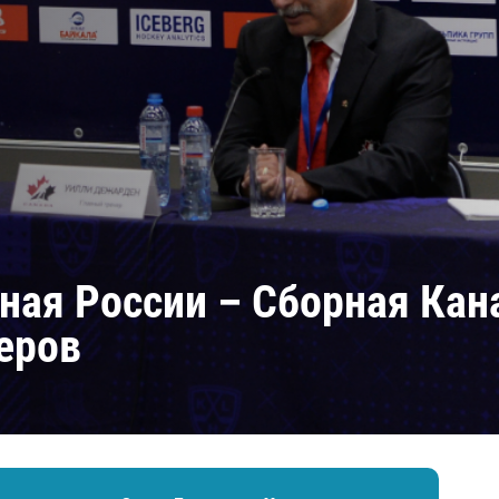
Амур
Барыс
Салават Юлаев
Сибирь
ная России – Сборная Кан
еров