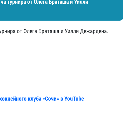
ча турнира от Олега Браташа и Уилли
урнира от Олега Браташа и Уилли Дежардена.
хоккейного клуба «Сочи» в YouTube