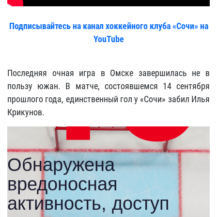
Подписывайтесь на канал хоккейного клуба «Сочи» на
YouTube
Последняя очная игра в Омске завершилась не в
пользу южан. В матче, состоявшемся 14 сентября
прошлого года, единственный гол у «Сочи» забил Илья
Крикунов.