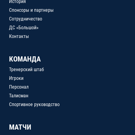
История
Спонсоры и партнеры
Сотрудничество
ДС «Большой»
Контакты
КОМАНДА
Тренерский штаб
Игроки
Персонал
Талисман
Спортивное руководство
МАТЧИ