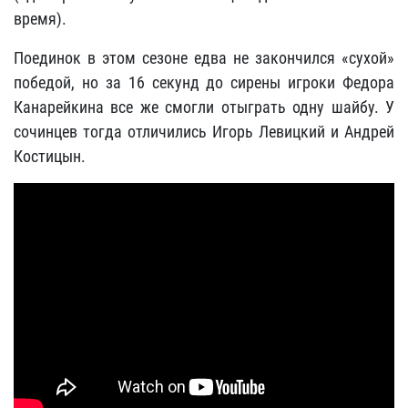
время).
Поединок в этом сезоне едва не закончился «сухой»
победой, но за 16 секунд до сирены игроки Федора
Канарейкина все же смогли отыграть одну шайбу. У
сочинцев тогда отличились Игорь Левицкий и Андрей
Костицын.