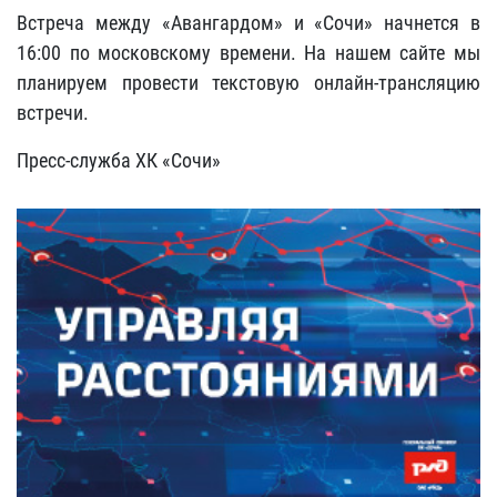
Встреча между «Авангардом» и «Сочи» начнется в
16:00 по московскому времени. На нашем сайте мы
планируем провести текстовую онлайн-трансляцию
встречи.
Пресс-служба ХК «Сочи»