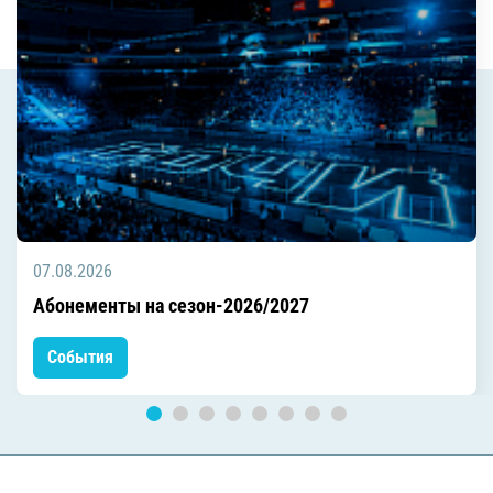
07.08.2026
Абонементы на сезон-2026/2027
События