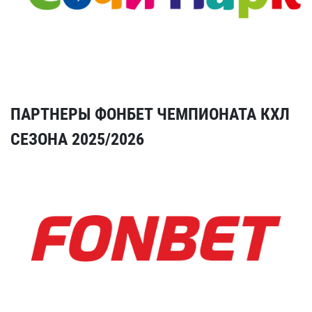
ПАРТНЕРЫ ФОНБЕТ ЧЕМПИОНАТА КХЛ
СЕЗОНА 2025/2026