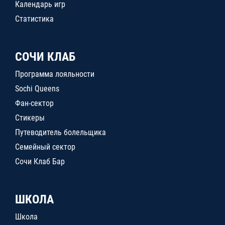
Календарь игр
Статистика
СОЧИ КЛАБ
Программа лояльности
Sochi Queens
Фан-сектор
Стикеры
Путеводитель болельщика
Семейный сектор
Сочи Клаб Бар
ШКОЛА
Школа