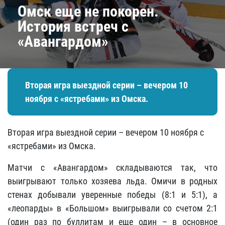
Омск еще не покорен.
История встреч с
«Авангардом»
Вторая игра выездной серии – вечером 10
ноября с «ястребами» из Омска.
Вторая игра выездной серии – вечером 10 ноября с
«ястребами» из Омска.
Матчи с «Авангардом» складываются так, что
выигрывают только хозяева льда. Омичи в родных
стенах добывали уверенные победы (8:1 и 5:1), а
«леопарды» в «Большом» выигрывали со счетом 2:1
(один раз по буллитам и еще один – в основное