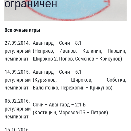
Все очные игры
27.09.2014,
Авангард – Сочи – 8:1
регулярный
(Непряев, Иванов, Калинин, Паршин,
чемпионат
Широков-2, Попов, Семенов – Крикунов)
14.09.2015,
Авангард – Сочи – 5:1
регулярный
(Курьянов, Широков, Соботка,
чемпионат
Валентенко, Пережогин – Крикунов)
05.02.2016,
Сочи – Авангард – 2:1 Б
регулярный
(Костицын, Морозов-ПБ – Петров)
чемпионат
15.10.2016,