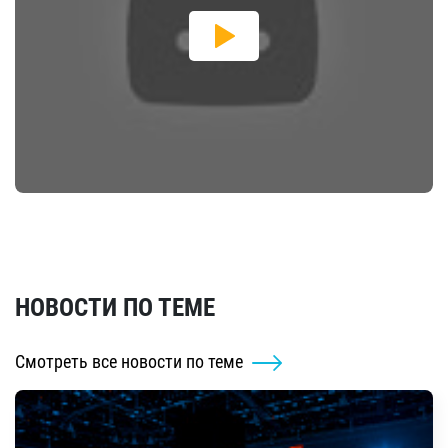
НОВОСТИ ПО ТЕМЕ
Смотреть все новости по теме