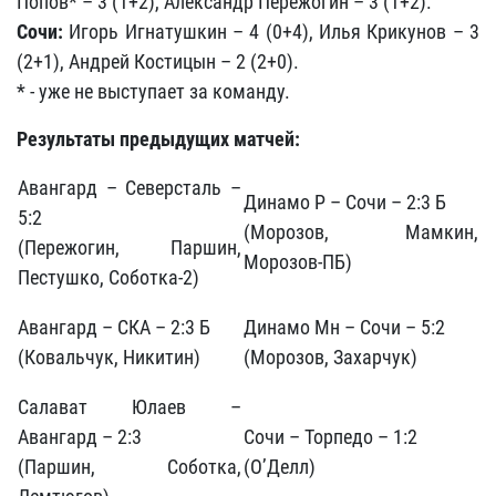
Попов* – 3 (1+2), Александр Пережогин – 3 (1+2).
Сочи:
Игорь Игнатушкин – 4 (0+4), Илья Крикунов – 3
(2+1), Андрей Костицын – 2 (2+0).
* - уже не выступает за команду.
Результаты предыдущих матчей:
Авангард – Северсталь –
Динамо Р – Сочи – 2:3 Б
5:2
(Морозов, Мамкин,
(Пережогин, Паршин,
Морозов-ПБ)
Пестушко, Соботка-2)
Авангард – СКА – 2:3 Б
Динамо Мн – Сочи – 5:2
(Ковальчук, Никитин)
(Морозов, Захарчук)
Салават Юлаев –
Авангард – 2:3
Сочи – Торпедо – 1:2
(Паршин, Соботка,
(О’Делл)