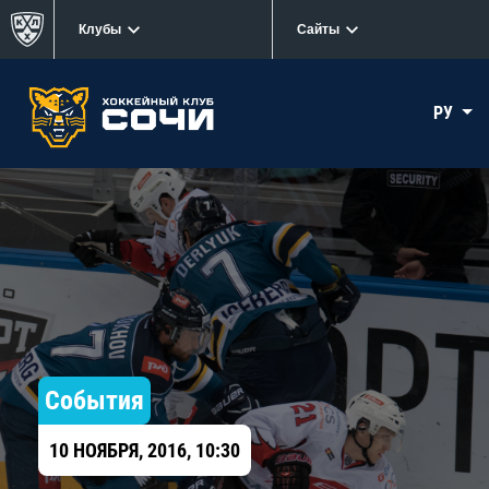
Клубы
Сайты
РУ
События
10 НОЯБРЯ, 2016, 10:30