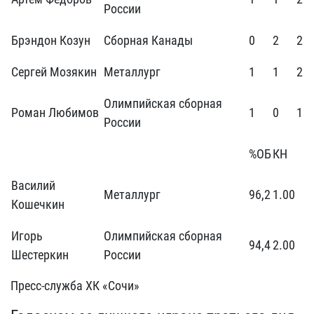
России
Брэндон Козун
Сборная Канады
0
2
2
Сергей Мозякин
Металлург
1
1
2
Олимпийская сборная
Роман Любимов
1
0
1
России
%ОБ
КН
Василий
Металлург
96,2
1.00
Кошечкин
Игорь
Олимпийская сборная
94,4
2.00
Шестеркин
России
Пресс-служба ХК «Сочи»