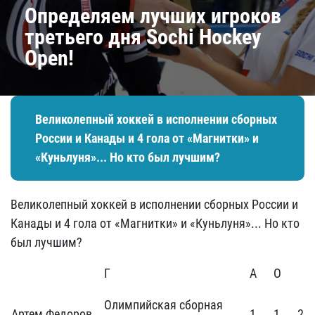
Определяем лучших игроков
третьего дня Sochi Hockey
Open!
Великолепный хоккей в исполнении сборных
России и Канады и 4 гола от «Магнитки» и
«Куньлуня»... Но кто был лучшим?
Великолепный хоккей в исполнении сборных России и
Канады и 4 гола от «Магнитки» и «Куньлуня»... Но кто
был лучшим?
Г
А
О
Олимпийская сборная
Артем Федоров
1
1
2