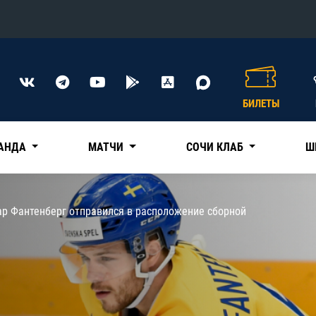
Конференция «Восток»
Дивизион Харламова
БИЛЕТЫ
Автомобилист
сляции
Ак Барс
АНДА
МАТЧИ
СОЧИ КЛАБ
Ш
Металлург Мг
Нефтехимик
 трансляции
ар Фантенберг отправился в расположение сборной
Трактор
магазин
Дивизион Чернышева
Авангард
ние КХЛ
Адмирал