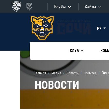
Клубы
Сайты
Конференция «Запад»
Сайты
РУ
Дивизион Боброва
Лада
Видеотран
СКА
КЛУБ
КОМ
Хайлайты
Спартак
Торпедо
Текстовые
Оск
Главная
Медиа
Новости
События
ХК Сочи
Интернет-
НОВОСТИ
Дивизион Тарасова
Фотобанк
Динамо Мн
Приложе
Динамо М