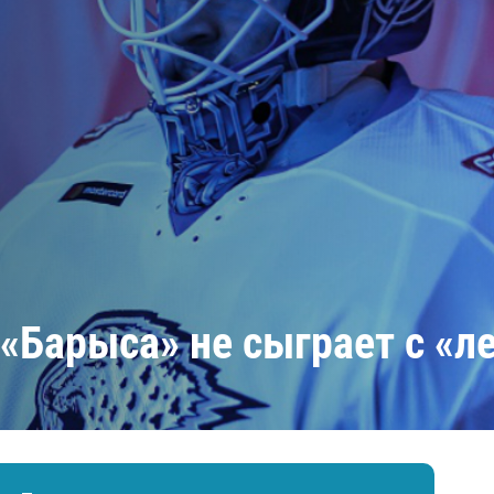
Амур
Барыс
Салават Юлаев
Сибирь
 «Барыса» не сыграет с «