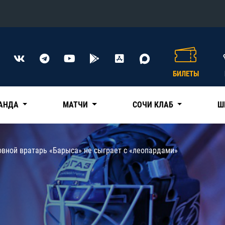
Конференция «Восток»
Дивизион Харламова
БИЛЕТЫ
Автомобилист
сляции
Ак Барс
АНДА
МАТЧИ
СОЧИ КЛАБ
Ш
Металлург Мг
Нефтехимик
 трансляции
овной вратарь «Барыса» не сыграет с «леопардами»
Трактор
магазин
Дивизион Чернышева
Авангард
ние КХЛ
Адмирал