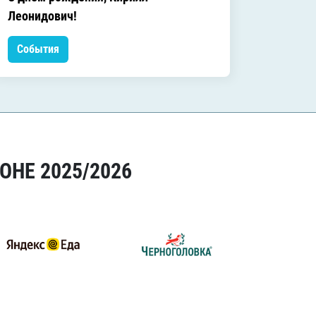
C днём
Леонидович!
События
Событ
ОНЕ 2025/2026