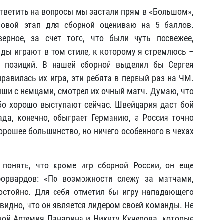
ветить на вопросы мы застали прям в «Большом»,
повой этап для сборной оцениваю на 5 баллов.
ерное, за счет того, что были чуть посвежее,
ды играют в том стиле, к которому я стремлюсь –
х позиций. В нашей сборной выделил бы Сергея
равилась их игра, эти ребята в первый раз на ЧМ.
ыши с немцами, смотрел их очный матч. Думаю, что
бо хорошо выступают сейчас. Швейцария даст бой
да, конечно, обыграет Германию, а Россия точно
хорошее большинство, но ничего особенного в чехах
онять, что кроме игр сборной России, он еще
форвардов: «По возможности слежу за матчами,
остойно. Для себя отметил бы игру нападающего
видно, что он является лидером своей команды. Не
ной Артемия Панарина и Никиту Кучерова, которые