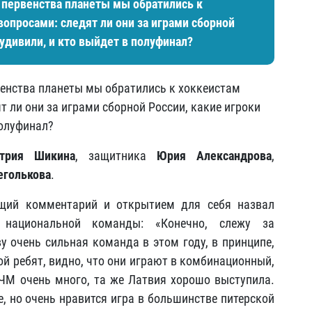
первенства планеты мы обратились к
опросами: следят ли они за играми сборной
 удивили, и кто выйдет в полуфинал?
енства планеты мы обратились к хоккеистам
 ли они за играми сборной России, какие игроки
полуфинал?
трия Шикина
, защитника
Юрия Александрова
,
еголькова
.
щий комментарий и открытием для себя назвал
й национальной команды: «Конечно, слежу за
у очень сильная команда в этом году, в принципе,
ой ребят, видно, что они играют в комбинационный,
а ЧМ очень много, та же Латвия хорошо выступила.
е, но очень нравится игра в большинстве питерской