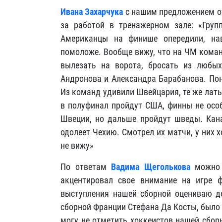
Ивана Захарчука
с нашим предложением от
за работой в тренажерном зале: «Груп
Американцы на финише опередили, нав
помоложе. Вообще вижу, что на ЧМ коман
вылезать на ворота, бросать из любы
Андронова и Александра Барабанова. Пон
Из команд удивили Швейцария, те же лат
в полуфинал пройдут США, финны не осо
Швеции, но дальше пройдут шведы. Кана
одолеет Чехию. Смотрел их матчи, у них 
не вижу»
По ответам
Вадима Щеголькова
можно п
акцентировал свое внимание на игре 
выступления нашей сборной оцениваю д
сборной Франции Стефана Да Косты, было 
могу не отметить хоккеистов нашей сбор