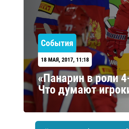
Локомотив
Северсталь
ЦСКА
Шанхайские Драконы
События
18 МАЯ, 2017, 11:18
«Панарин в роли 4
Что думают игрок