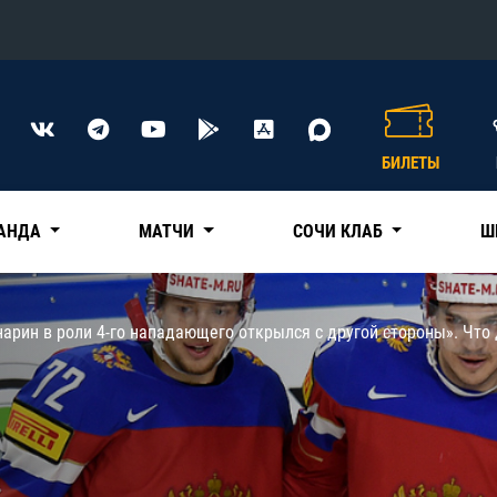
Конференция «Восток»
Дивизион Харламова
БИЛЕТЫ
Автомобилист
сляции
Ак Барс
АНДА
МАТЧИ
СОЧИ КЛАБ
Ш
Металлург Мг
Нефтехимик
 трансляции
арин в роли 4-го нападающего открылся с другой стороны». ​Что
Трактор
магазин
Дивизион Чернышева
Авангард
ние КХЛ
Адмирал