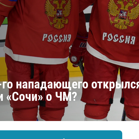
Амур
Барыс
Салават Юлаев
Сибирь
-го нападающего открылся 
и «Сочи» о ЧМ?