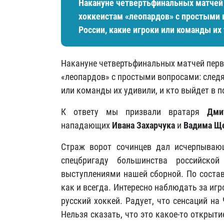
Накануне четвертьфинальных матчей 
хоккеистам «леопардов» с простыми в
России, какие игроки или команды их
Накануне четвертьфинальных матчей перв
«леопардов» с простыми вопросами: следят
или команды их удивили, и кто выйдет в 
К ответу мы призвали вратаря
Дми
нападающих
Ивана Захарчука
и
Вадима Щ
Страж ворот сочинцев дал исчерпываю
спецбригаду большинства российско
выступлениями нашей сборной. По состав
как и всегда. Интересно наблюдать за игр
русский хоккей. Радует, что сенсаций н
Нельзя сказать, что это какое-то открыти