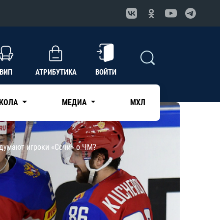
ВИП
АТРИБУТИКА
ВОЙТИ
КОЛА
МЕДИА
МХЛ
 думают игроки «Сочи» о ЧМ?