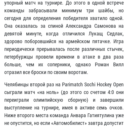
упорный матч на турнире. До этого в одной встрече
команды забрасывали минимум три шайбы, но
сегодня для определения победителя хватило одной.
Она оказалась за спиной Александра Самонова на
девятой минуте, когда отличился Лукащ Седлак,
здорово поборовшийся на армейском пятачке. Игра
периодически прерывалась после различных стычек,
петербуржцы провели времени в атаке в два раза
больше, чем их соперники, однако Роман Вилл
отразил все броски по своим воротам.
Челябинцы второй раз на Parimatch Sochi Hockey Open
сыграли матч «на ноль» (до этого со счетом 4:0 они
переиграли олимпийскую сборную) и завершили
выступление на турнире, имея в активе семь очков.
Ниже второго места команда Анвара Гатиятулина уже
не опустится, но если «Автомобилист» завтра допустит