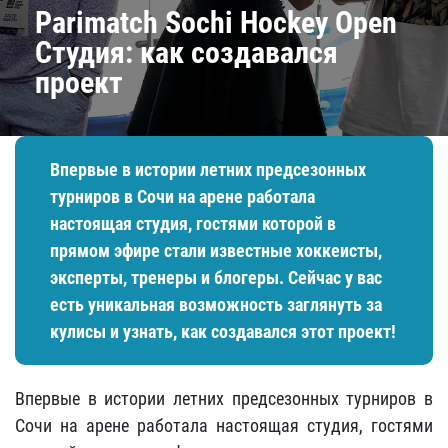
Parimatch Sochi Hockey Open
Студия: как создавался
проект
Впервые в истории летних предсезонных
турниров в Сочи на арене работала
настоящая студия, гостями которой в
прямом эфире стали известные хоккеисты,
эксперты, тренеры и блогеры. Сейчас у вас
есть уникальная возможность заглянуть за
кулисы и узнать, как создавался этот проект!
Впервые в истории летних предсезонных турниров в
Сочи на арене работала настоящая студия, гостями