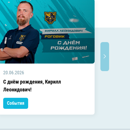
20.06.2026
20.06.2
C днём рождения, Кирилл
C днём
Леонидович!
События
Событ