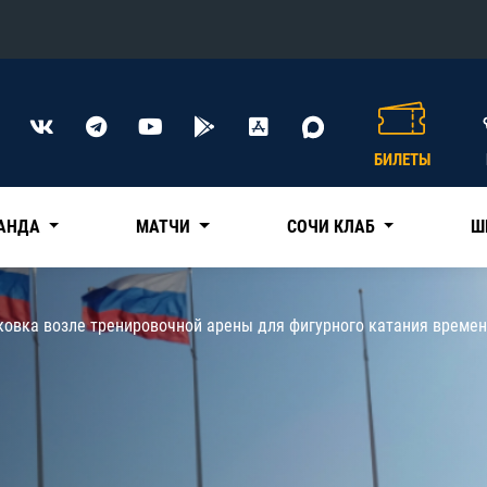
Конференция «Восток»
Дивизион Харламова
БИЛЕТЫ
Автомобилист
сляции
Ак Барс
АНДА
МАТЧИ
СОЧИ КЛАБ
Ш
Металлург Мг
Нефтехимик
 трансляции
ковка возле тренировочной арены для фигурного катания време
Трактор
магазин
Дивизион Чернышева
Авангард
ние КХЛ
Адмирал