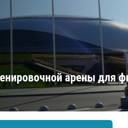
Амур
Барыс
Салават Юлаев
Сибирь
ренировочной арены для ф
а