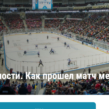
Амур
Барыс
Салават Юлаев
Сибирь
ности. Как прошел матч м