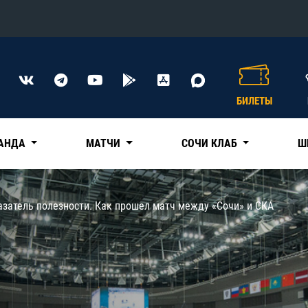
Конференция «Восток»
Дивизион Харламова
БИЛЕТЫ
Автомобилист
сляции
Ак Барс
АНДА
МАТЧИ
СОЧИ КЛАБ
Ш
Металлург Мг
Нефтехимик
 трансляции
азатель полезности. Как прошел матч между «Сочи» и СКА
Трактор
магазин
Дивизион Чернышева
Авангард
ние КХЛ
Адмирал