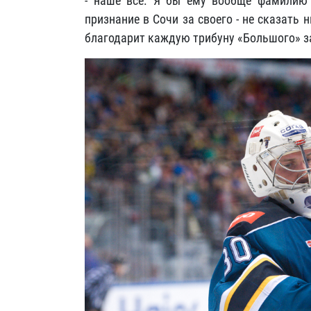
- наше все. Я бы ему вообще фамилию 
признание в Сочи за своего - не сказать 
благодарит каждую трибуну «Большого» за