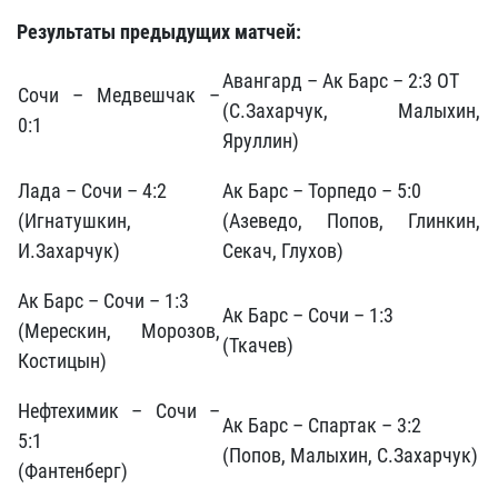
Результаты предыдущих матчей:
Авангард – Ак Барс – 2:3 ОТ
Сочи – Медвешчак –
(С.Захарчук, Малыхин,
0:1
Яруллин)
Лада – Сочи – 4:2
Ак Барс – Торпедо – 5:0
(Игнатушкин,
(Азеведо, Попов, Глинкин,
И.Захарчук)
Секач, Глухов)
Ак Барс – Сочи – 1:3
Ак Барс – Сочи – 1:3
(Мерескин, Морозов,
(Ткачев)
Костицын)
Нефтехимик – Сочи –
Ак Барс – Спартак – 3:2
5:1
(Попов, Малыхин, С.Захарчук)
(Фантенберг)