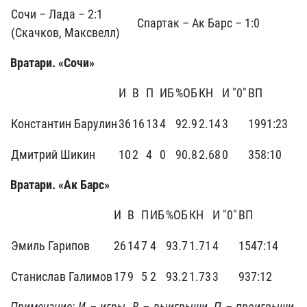
Сочи – Лада – 2:1
Спартак – Ак Барс – 1:0
(Скачков, Максвелл)
Вратари. «Сочи»
И
В
П
ИБ
%ОБ
КН
И "0"
ВП
Константин Барулин
36
16
13
4
92.9
2.14
3
1991:23
Дмитрий Шикин
10
2
4
0
90.8
2.68
0
358:10
Вратари. «Ак Барс»
И
В
П
ИБ
%ОБ
КН
И "0"
ВП
Эмиль Гарипов
26
14
7
4
93.7
1.71
4
1547:14
Станислав Галимов
17
9
5
2
93.2
1.73
3
937:12
Примечание: И – игры, В – выигрыши, П – проигрыши,