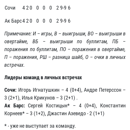
Сочи
4
2
0
0
0
0
2
9-9
6
Ак Барс
4
2
0
0
0
0
2
9-9
6
Примечание: И – игры, В – выигрыши, ВО – выигрыши в
овертайме, ВБ – выигрыши по буллитам, ПБ –
поражения по буллитам, ПО – поражения в овертайме,
П – поражения, РШ – разница шайб, О – очки в личных
встречах.
Лидеры команд в личных встречах
Сочи:
Игорь Игнатушкин – 4 (0+4), Андре Петерссон –
3 (2+1), Илья Крикунов – 3 (2+1) .
Ак Барс:
Сергей Костицын* – 4 (0+4), Константин
Корнеев* – 3 (1+2), Джастин Азеведо - 2 (1+1)
* - уже не выступает за команду.