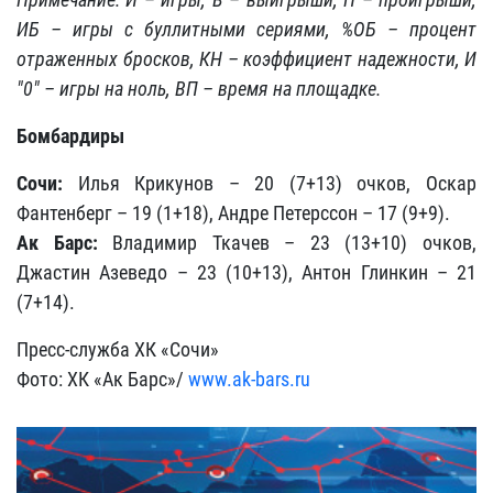
ИБ – игры с буллитными сериями, %ОБ – процент
отраженных бросков, КН – коэффициент надежности, И
"0" – игры на ноль, ВП – время на площадке.
Бомбардиры
Сочи:
Илья Крикунов – 20 (7+13) очков, Оскар
Фантенберг – 19 (1+18), Андре Петерссон – 17 (9+9).
Ак Барс:
Владимир Ткачев – 23 (13+10) очков,
Джастин Азеведо – 23 (10+13), Антон Глинкин – 21
(7+14).
Пресс-служба ХК «Сочи»
Фото: ХК «Ак Барс»/
www.ak-bars.ru