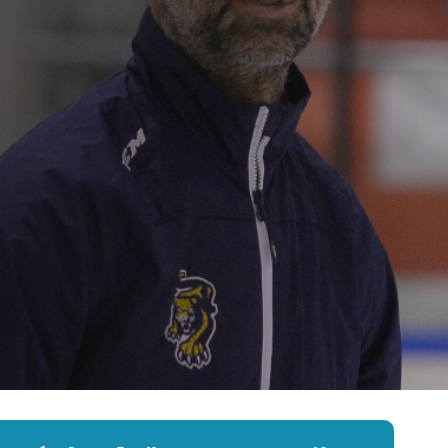
Амур
Барыс
Салават Юлаев
Сибирь