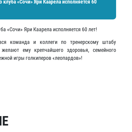
о клуба «Сочи» Яри Каарела исполняется 60
уба «Сочи» Яри Каарела исполняется 60 лет!
 вся команда и коллеги по тренерскому штабу
желают ему крепчайшего здоровья, семейного
ежной игры голкиперов «леопардов»!
МЕ