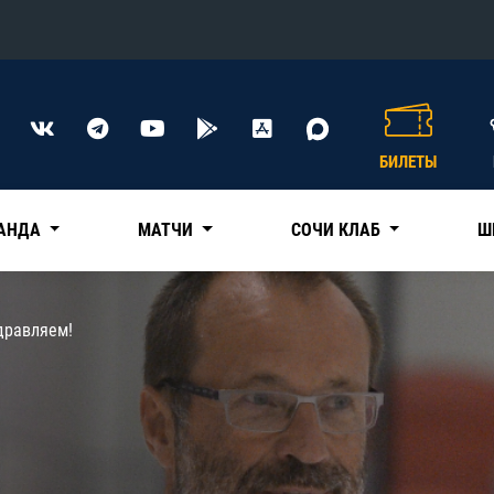
Конференция «Восток»
Дивизион Харламова
БИЛЕТЫ
Автомобилист
сляции
Ак Барс
АНДА
МАТЧИ
СОЧИ КЛАБ
Ш
Металлург Мг
Нефтехимик
 трансляции
дравляем!
Трактор
магазин
Дивизион Чернышева
Авангард
ние КХЛ
Адмирал