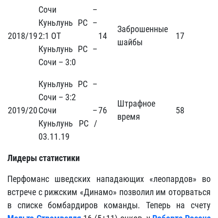
Сочи –
Куньлунь РС –
Заброшенные
2018/19
2:1 ОТ
14
17
шайбы
Куньлунь РС –
Сочи – 3:0
Куньлунь РС –
Сочи – 3:2
Штрафное
2019/20
Сочи –
76
58
время
Куньлунь РС /
03.11.19
Лидеры статистики
Перфоманс шведских нападающих «леопардов» во
встрече с рижским «Динамо» позволил им оторваться
в списке бомбардиров команды. Теперь на счету