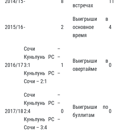
2014/15
-
8
11
встречах
Выигрыши в
2015/16
-
2
основное
4
время
Сочи –
Куньлунь РС –
Выигрыши в
2016/17
3:1
1
0
овертайме
Куньлунь РС –
Сочи – 2:1
Сочи –
Куньлунь РС –
Выигрыши по
2017/18
2:4
0
0
буллитам
Куньлунь РС –
Сочи – 3:4