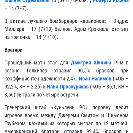
Мальте Стремвалля
16 (5+11) очков, у
Роберта Росена
– 14 (7+7).
В активе лучшего бомбардира «драконов» - Эндрю
Миллера – 17 (7+10) баллов. Адам Крэкнелл отстает
на три очка – 14 (4+10).
Вратари
Прошедший матч стал для
Дмитрия Шикина
19-м в
сезоне. Голкипер отразил 90,5% бросков при
коэффициенте надежности 2,47.
Иван Налимов
(%ОБ –
92,2%, КН – 2,25) и
Илья Проскуряков
(%ОБ – 86,1, КН –
3,56) сыграли по четыре встречи.
Тренерский штаб «Куньлунь РС» поровну делит
игровое время между Джереми Смитом и Шимоном
Грубецом, каждый из которых сыграл по 12 матчей.
Американский вратарь отразил 92,4% бросков и