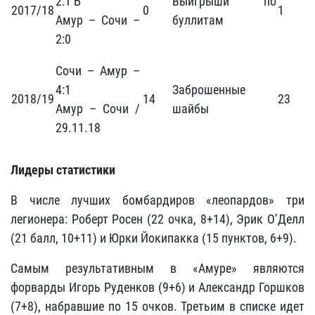
2:1 Б
Выигрыши по
2017/18
0
1
Амур – Сочи –
буллитам
2:0
Сочи – Амур –
4:1
Заброшенные
2018/19
14
23
Амур – Сочи /
шайбы
29.11.18
Лидеры статистики
В числе лучших бомбардиров «леопардов» три
легионера: Роберт Росен (22 очка, 8+14), Эрик О’Делл
(21 балл, 10+11) и Юрки Йокипакка (15 пунктов, 6+9).
Самым результативным в «Амуре» являются
форварды Игорь Руденков (9+6) и Александр Горшков
(7+8), набравшие по 15 очков. Третьим в списке идет