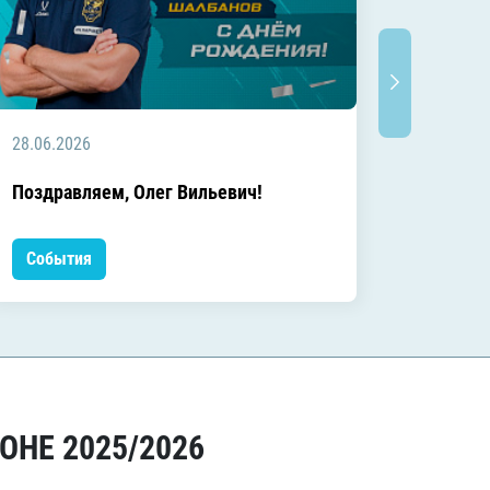
28.06.2026
20.06.2
C днём
Поздравляем, Олег Вильевич!
Леонид
События
Событ
ОНЕ 2025/2026