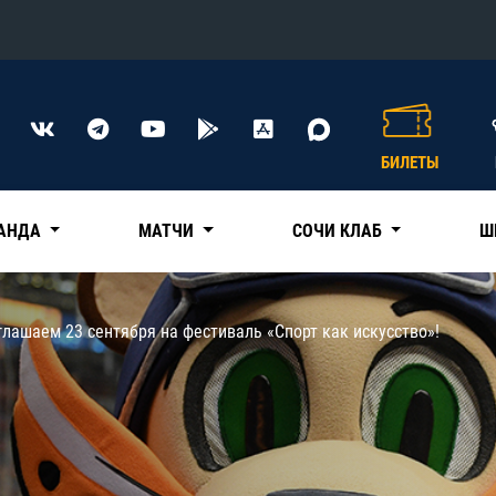
Конференция «Восток»
Дивизион Харламова
БИЛЕТЫ
Автомобилист
сляции
Ак Барс
АНДА
МАТЧИ
СОЧИ КЛАБ
Ш
Металлург Мг
Нефтехимик
 трансляции
лашаем 23 сентября на фестиваль «Спорт как искусство»!
Трактор
магазин
Дивизион Чернышева
Авангард
ние КХЛ
Адмирал