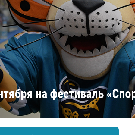
Амур
Барыс
Салават Юлаев
Сибирь
тября на фестиваль «Спор