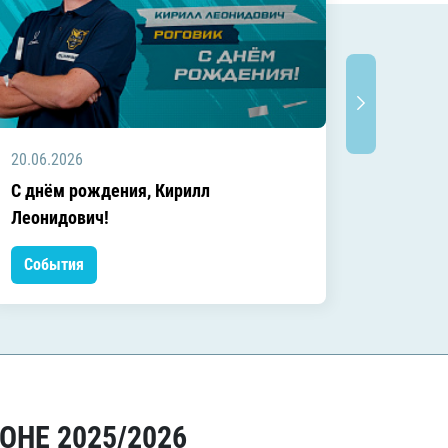
20.06.2026
20.06.2
C днём рождения, Кирилл
C днём
Леонидович!
События
Событ
ОНЕ 2025/2026