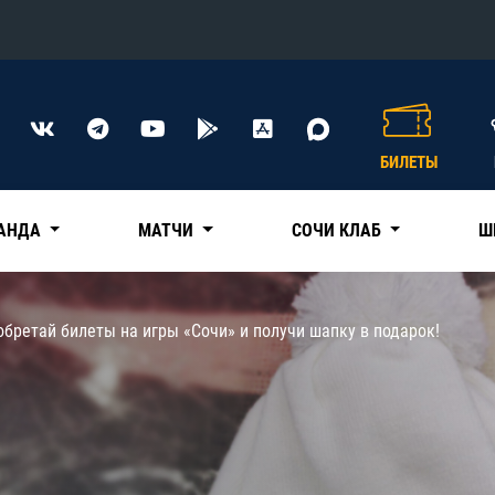
Конференция «Восток»
Дивизион Харламова
БИЛЕТЫ
Автомобилист
сляции
Ак Барс
АНДА
МАТЧИ
СОЧИ КЛАБ
Ш
Металлург Мг
Нефтехимик
 трансляции
бретай билеты на игры «Сочи» и получи шапку в подарок!
Трактор
магазин
Дивизион Чернышева
Авангард
ние КХЛ
Адмирал