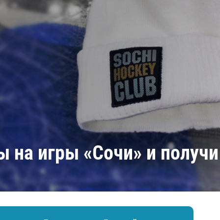
Амур
Барыс
Салават Юлаев
Сибирь
 на игры «Сочи» и получи