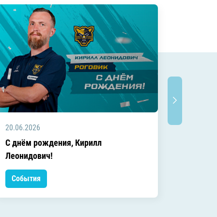
20.06.2026
20.06.2
C днём рождения, Кирилл
C днём
Леонидович!
События
Событ