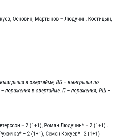
куев, Основин, Мартынов – Людучин, Костицын,
– выигрыши в овертайме, ВБ – выигрыши по
 – поражения в овертайме, П – поражения, РШ –
етерссон – 2 (1+1), Роман Людучин* – 2 (1+1) .
Ружичка* – 2 (1+1), Семен Кокуев* - 2 (1+1)