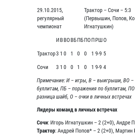
29.10.2015,
Трактор – Сочи – 5:3
регулярный
(Первышин, Попов, Ко
чемпионат
Игнатушкин)
И
В
ВО
ВБ
ПБ
ПО
П
РШ
О
Трактор
3
1
0
1
0
0
1
9-9
5
Сочи
3
1
0
0
1
0
1
9-9
4
Примечание: И – игры, В – выигрыши, ВО 
буллитам, ПБ – поражения по буллитам, ПО
разница шайб, О – очки в личных встречах
Лидеры команд в личных встречах
Сочи
: Игорь Игнатушкин – 2 (2+0), Андре П
Трактор
: Андрей Попов* – 2 (2+0), Мартин 