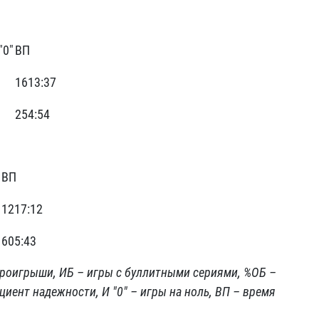
"0"
ВП
1613:37
254:54
ВП
1217:12
605:43
проигрыши, ИБ – игры с буллитными сериями, %ОБ –
иент надежности, И "0" – игры на ноль, ВП – время