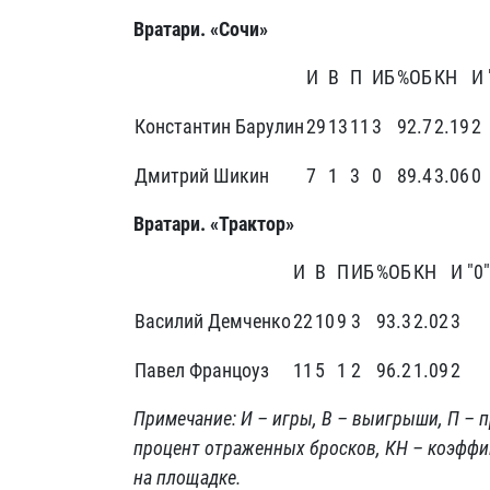
Вратари. «Сочи»
И
В
П
ИБ
%ОБ
КН
И 
Константин Барулин
29
13
11
3
92.7
2.19
2
Дмитрий Шикин
7
1
3
0
89.4
3.06
0
Вратари. «Трактор»
И
В
П
ИБ
%ОБ
КН
И "0"
Василий Демченко
22
10
9
3
93.3
2.02
3
Павел Францоуз
11
5
1
2
96.2
1.09
2
Примечание: И – игры, В – выигрыши, П – 
процент отраженных бросков, КН – коэффиц
на площадке.