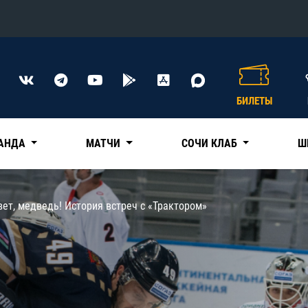
Конференция «Восток»
Дивизион Харламова
БИЛЕТЫ
Автомобилист
сляции
Ак Барс
АНДА
МАТЧИ
СОЧИ КЛАБ
Ш
Металлург Мг
Нефтехимик
 трансляции
ет, медведь! История встреч с «Трактором»
Трактор
магазин
Дивизион Чернышева
Авангард
ние КХЛ
Адмирал