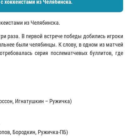
 с хоккеистами из Челябинска.
ккеистами из Челябинска.
три раза. В первой встрече победы добились игроки
ильнее были челябинцы. К слову, в одном из матчей
требовалась серия послематчевых буллитов, где
ерссон, Игнатушкин – Ружичка)
Б
опов, Бородкин, Ружичка-ПБ)