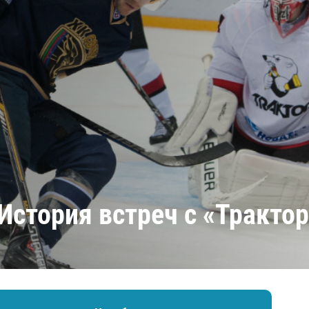
Амур
Барыс
Салават Юлаев
Сибирь
История встреч с «Тракто