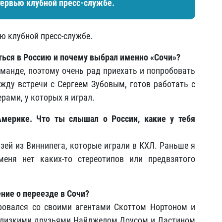
ервью клубной пресс-службе.
 клубной пресс-службе.
ться в Россию и почему выбрал именно «Сочи»?
оманде, поэтому очень рад приехать и попробовать
 жду встречи с Сергеем Зубовым, готов работать с
ерами, у которых я играл.
мерике. Что ты слышал о России, какие у тебя
зей из Виннипега, которые играли в КХЛ. Раньше я
еня нет каких-то стереотипов или предвзятого
ение о переезде в Сочи?
ровался со своими агентами Скоттом Нортоном и
близкими друзьями Найджелом Доусом и Дастином