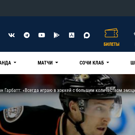
Конференция «Восток»
Дивизион Харламова
БИЛЕТЫ
Автомобилист
сляции
Ак Барс
АНДА
МАТЧИ
СОЧИ КЛАБ
Ш
Металлург Мг
Нефтехимик
 трансляции
н Гарбатт: «Всегда играю в хоккей с большим количеством эмоц
Трактор
магазин
Дивизион Чернышева
Авангард
ние КХЛ
Адмирал