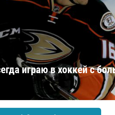
Амур
Барыс
Салават Юлаев
Сибирь
сегда играю в хоккей с б