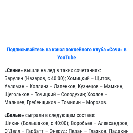
Подписывайтесь на канал хоккейного клуба «Сочи» в
YouTube
«Синие»
вышли на лед в таких сочетаниях:
Барулин (Назаров, с 40:00); Хомицкий – Щитов,
Уэллмэн – Коллинз – Лапенков; Кузнецов – Мамкин,
Щегольков – Точицкий – Солодухин; Хохлов –
Мальцев, Гребенщиков – Томилин – Морозов.
«Белые»
сыграли в следующем составе:
Шикин (Большаков, с 40:00); Воробьев – Александров,
О’Делл – Гарбатт – Энеруд; Педан – Глазков, Падакин