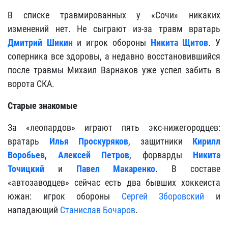
В списке травмированных у «Сочи» никаких
изменений нет. Не сыграют из-за травм вратарь
Дмитрий Шикин
и игрок обороны
Никита Щитов
. У
соперника все здоровы, а недавно восстановившийся
после травмы Михаил Варнаков уже успел забить в
ворота СКА.
Старые знакомые
За «леопардов» играют пять экс-нижегородцев:
вратарь
Илья Проскуряков
, защитники
Кирилл
Воробьев
,
Алексей Петров
, форварды
Никита
Точицкий
и
Павел Макаренко
. В составе
«автозаводцев» сейчас есть два бывших хоккеиста
южан: игрок обороны
Сергей Зборовский
и
нападающий
Станислав Бочаров
.