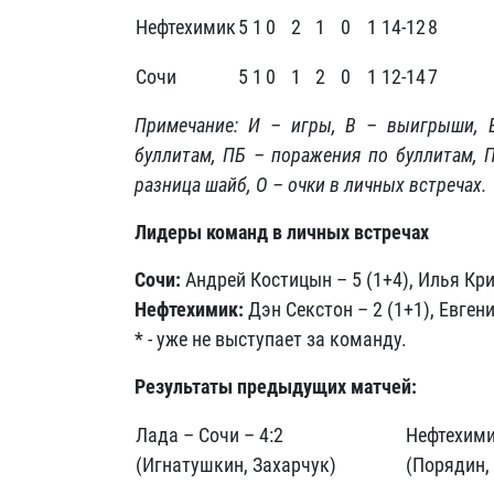
Нефтехимик
5
1
0
2
1
0
1
14-12
8
Сочи
5
1
0
1
2
0
1
12-14
7
Примечание: И – игры, В – выигрыши,
буллитам, ПБ – поражения по буллитам, 
разница шайб, О – очки в личных встречах.
Лидеры команд в личных встречах
Сочи:
Андрей Костицын – 5 (1+4), Илья Крик
Нефтехимик:
Дэн Секстон – 2 (1+1), Евгени
* - уже не выступает за команду.
Результаты предыдущих матчей:
Лада – Сочи – 4:2
Нефтехими
(Игнатушкин, Захарчук)
(Порядин,