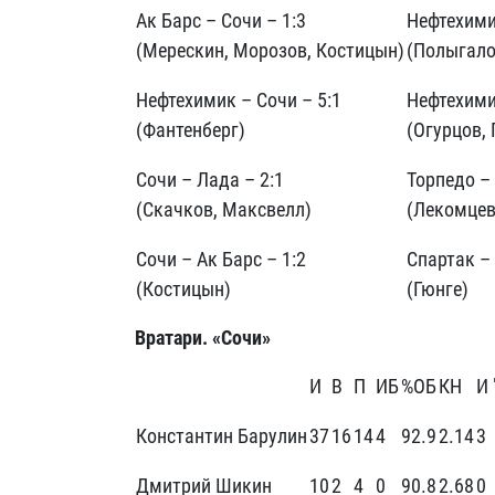
Ак Барс – Сочи – 1:3
Нефтехими
(Мерескин, Морозов, Костицын)
(Полыгало
Нефтехимик – Сочи – 5:1
Нефтехими
(Фантенберг)
(Огурцов, 
Сочи – Лада – 2:1
Торпедо –
(Скачков, Максвелл)
(Лекомцев
Сочи – Ак Барс – 1:2
Спартак –
(Костицын)
(Гюнге)
Вратари. «Сочи»
И
В
П
ИБ
%ОБ
КН
И 
Константин Барулин
37
16
14
4
92.9
2.14
3
Дмитрий Шикин
10
2
4
0
90.8
2.68
0