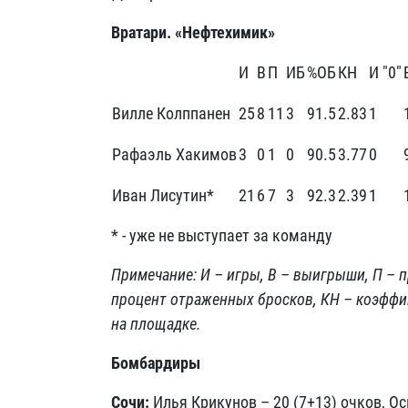
Вратари. «Нефтехимик»
И
В
П
ИБ
%ОБ
КН
И "0"
Вилле Колппанен
25
8
11
3
91.5
2.83
1
Рафаэль Хакимов
3
0
1
0
90.5
3.77
0
Иван Лисутин*
21
6
7
3
92.3
2.39
1
* - уже не выступает за команду
Примечание: И – игры, В – выигрыши, П – 
процент отраженных бросков, КН – коэффиц
на площадке.
Бомбардиры
Сочи:
Илья Крикунов – 20 (7+13) очков, Ос