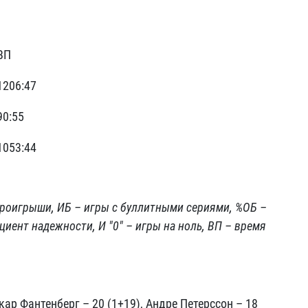
ВП
1206:47
90:55
1053:44
проигрыши, ИБ – игры с буллитными сериями, %ОБ –
иент надежности, И "0" – игры на ноль, ВП – время
кар Фантенберг – 20 (1+19), Андре Петерссон – 18