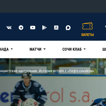
Конференция «Восток»
Дивизион Харламова
БИЛЕТЫ
Автомобилист
сляции
Ак Барс
АНДА
МАТЧИ
СОЧИ КЛАБ
Ш
Металлург Мг
Нефтехимик
 трансляции
аншистские настроения. История встреч с «Нефтехимиком»
Трактор
магазин
Дивизион Чернышева
Авангард
ние КХЛ
Адмирал