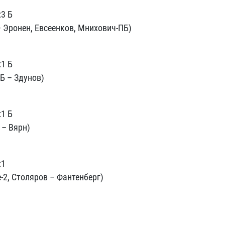
:3 Б
 Эронен, Евсеенков, Мнихович-ПБ)
:1 Б
Б – Здунов)
:1 Б
 – Вярн)
:1
-2, Столяров – Фантенберг)