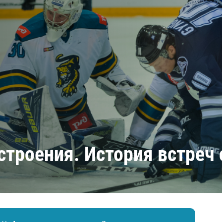
Амур
Барыс
Салават Юлаев
Сибирь
строения. История встреч