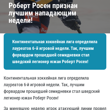
Роберт Росен признан
лучшим нападающим
недели!
Континентальная хоккейная лига определила
лауреатов 6-й игровой недели. Так, лучшим
форвардом прошедшей семидневки стал
шведский легионер южан Роберт Росен!
Континентальная хоккейная лига определила
лауреатов 6-й игровой недели. Так, лучшим
форвардом прошедшей семидневки стал шведский
легионер южан Роберт Росен!
За минувшую неделю игрок атакующей линии провел