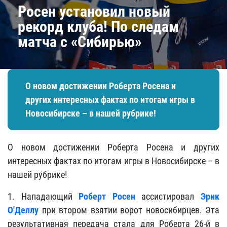
​Росен установил новый
рекорд клуба! По следам
матча с «Сибирью»
О новом достижении Роберта Росена и
других интересных фактах по итогам игры в
Новосибирске – в нашей рубрике!
О новом достижении Роберта Росена и других
интересных фактах по итогам игры в Новосибирске – в
нашей рубрике!
1. Нападающий
Роберт Росен
ассистировал
Эрик
О'Деллу
при втором взятии ворот новосибирцев. Эта
результативная передача стала для Роберта 26-й в