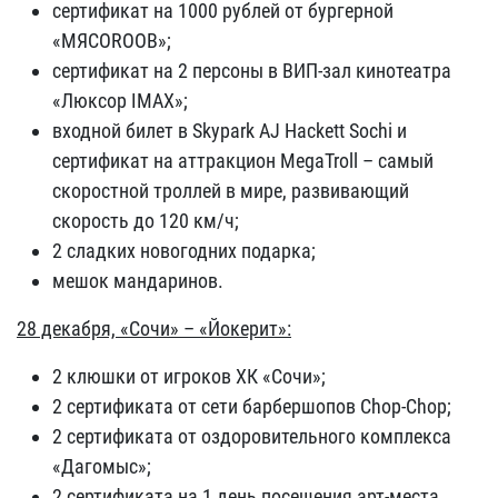
сертификат на 1000 рублей от бургерной
«МЯСОROOB»;
сертификат на 2 персоны в ВИП-зал кинотеатра
«Люксор IMAX»;
входной билет в Skypark AJ Hackett Sochi и
сертификат на аттракцион MegaTroll – самый
скоростной троллей в мире, развивающий
скорость до 120 км/ч;
2 сладких новогодних подарка;
мешок мандаринов.
28 декабря, «Сочи» – «Йокерит»:
2 клюшки от игроков ХК «Сочи»;
2 сертификата от сети барбершопов Chop-Сhop;
2 сертификата от оздоровительного комплекса
«Дагомыс»;
2 сертификата на 1 день посещения арт-места