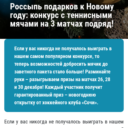
Россыпь подарков к Новому
году: конкурс с теннисными
мячами на 3 матчах подряд!
Если у вас никогда не получалось выиграть в
нашем самом популярном конкурсе, то
теперь возможностей добросить мячик до
заветного пакета стало больше! Разминайте
руки – разыгрываем призы на матчах 26, 28
и 30 декабря! Каждый участник получит
гарантированный приз – новогоднюю
открытку от хоккейного клуба «Сочи».
Если у вас никогда не получалось выиграть в нашем