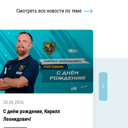
Смотреть все новости по теме
20.06.2026
20.06.2
C днём рождения, Кирилл
C днём
Леонидович!