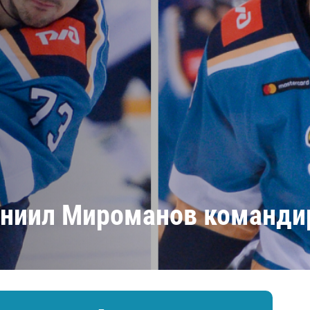
Амур
Барыс
Салават Юлаев
Сибирь
аниил Мироманов команди