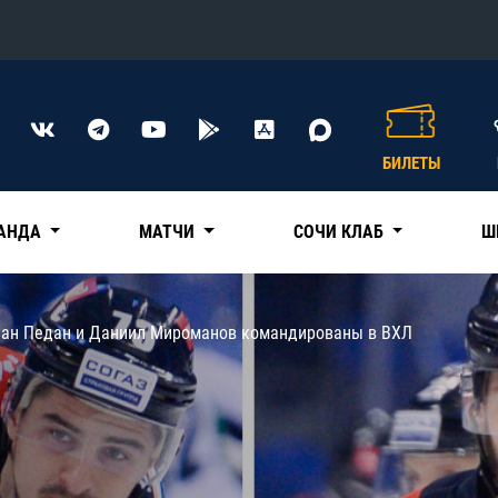
Конференция «Восток»
Дивизион Харламова
БИЛЕТЫ
Автомобилист
сляции
Ак Барс
АНДА
МАТЧИ
СОЧИ КЛАБ
Ш
Металлург Мг
Нефтехимик
 трансляции
лан Педан и Даниил Мироманов командированы в ВХЛ
Трактор
магазин
Дивизион Чернышева
Авангард
ние КХЛ
Адмирал