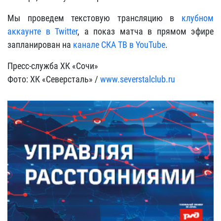
Мы проведем текстовую трансляцию в
клубном
аккаунте в Twitter
, а показ матча в прямом эфире
запланирован на
канале СКА ТВ в YouTube
.
Пресс-служба ХК «Сочи»
Фото: ХК «Северсталь» /
www.severstalclub.ru