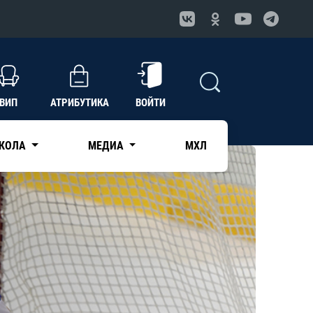
ВИП
АТРИБУТИКА
ВОЙТИ
КОЛА
МЕДИА
МХЛ