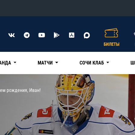
Конференция «Восток»
Дивизион Харламова
БИЛЕТЫ
Автомобилист
сляции
Ак Барс
АНДА
МАТЧИ
СОЧИ КЛАБ
Ш
Металлург Мг
Нефтехимик
 трансляции
ем рождения, Иван!
Трактор
магазин
Дивизион Чернышева
Авангард
ние КХЛ
Адмирал