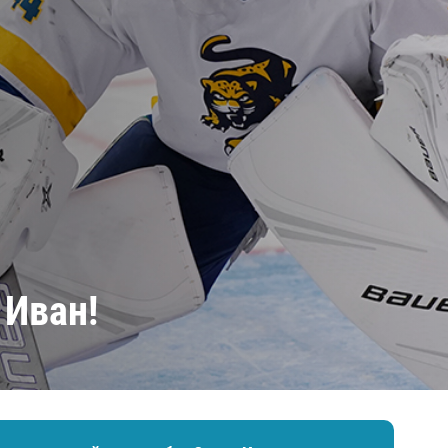
Амур
Барыс
Салават Юлаев
Сибирь
 Иван!