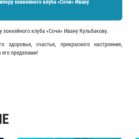
киперу хоккейного клуба «Сочи» Ивану
у хоккейного клуба «Сочи» Ивану Кульбакову.
 здоровья, счастья, прекрасного настроения,
а его пределами!
МЕ