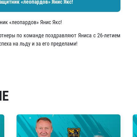
ащитник «леопардов» Янис Якс!
ник «леопардов» Янис Якс!
артнеры по команде поздравляют Яниса с 26-летием
пеха на льду и за его пределами!
МЕ