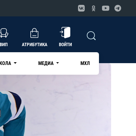
ВИП
АТРИБУТИКА
ВОЙТИ
КОЛА
МЕДИА
МХЛ