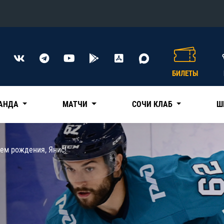
Конференция «Восток»
Дивизион Харламова
БИЛЕТЫ
Автомобилист
сляции
Ак Барс
АНДА
МАТЧИ
СОЧИ КЛАБ
Ш
Металлург Мг
Нефтехимик
 трансляции
ем рождения, Янис!
Трактор
магазин
Дивизион Чернышева
Авангард
ние КХЛ
Адмирал