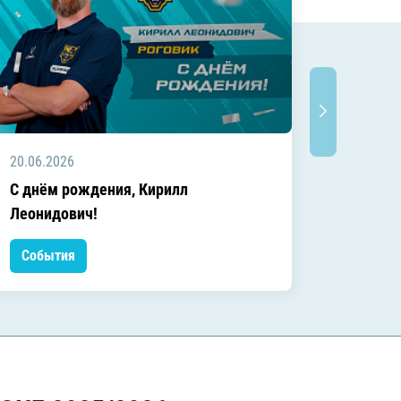
20.06.2026
20.06.2
C днём рождения, Кирилл
C днём
Леонидович!
События
Событ