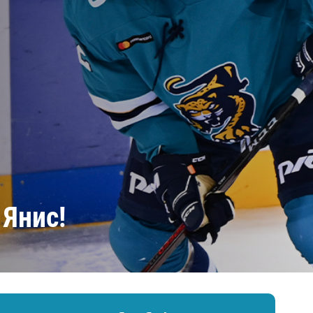
Амур
Барыс
Салават Юлаев
Сибирь
 Янис!