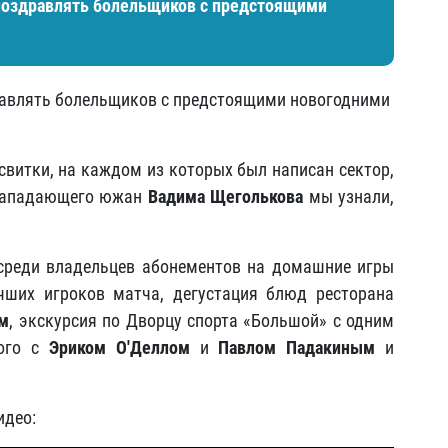
поздравлять болельщиков с предстоящими
равлять болельщиков с предстоящими новогодними
витки, на каждом из которых был написан сектор,
 нападающего южан
Вадима Щеголькова
мы узнали,
среди владельцев абонементов на домашние игры
чших игроков матча, дегустация блюд ресторана
м
, экскурсия по Дворцу спорта «Большой» с одним
кого с
Эриком О'Деллом
и
Павлом Падакиным
и
идео: