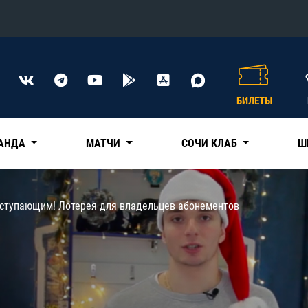
Конференция «Восток»
Дивизион Харламова
БИЛЕТЫ
Автомобилист
сляции
Ак Барс
АНДА
МАТЧИ
СОЧИ КЛАБ
Ш
Металлург Мг
Нефтехимик
 трансляции
аступающим! Лотерея для владельцев абонементов
Трактор
магазин
Дивизион Чернышева
Авангард
ние КХЛ
Адмирал