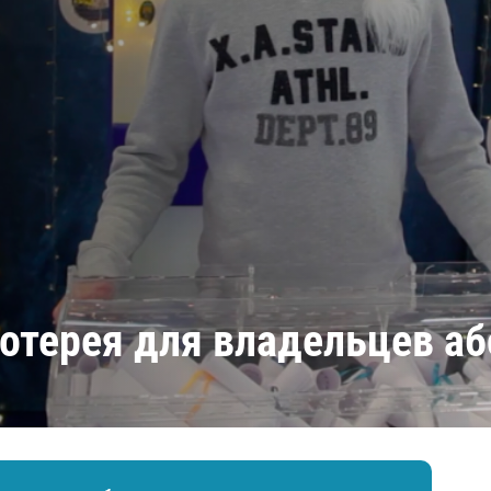
Амур
Барыс
Салават Юлаев
Сибирь
отерея для владельцев а