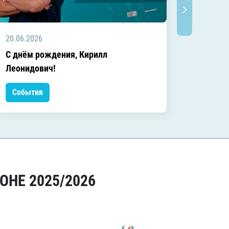
20.06.2026
20.06.2
C днём рождения, Кирилл
C днём
Леонидович!
События
Событ
ОНЕ 2025/2026