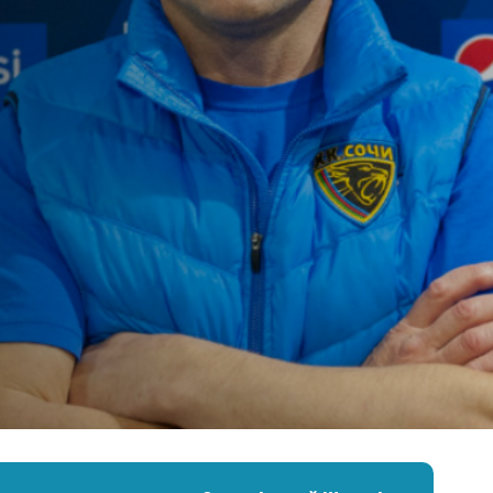
Амур
Барыс
Салават Юлаев
Сибирь