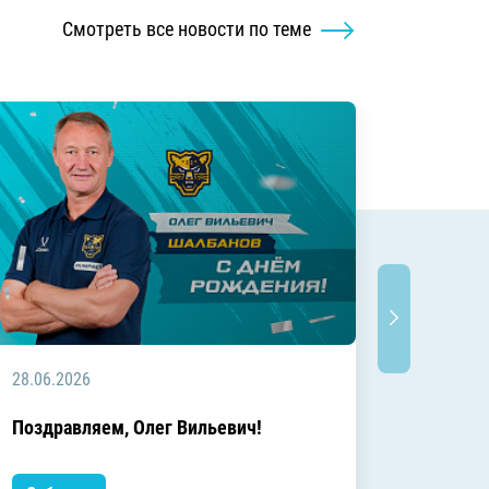
Смотреть все новости по теме
28.06.2026
20.06.2
C днём
Поздравляем, Олег Вильевич!
Леонид