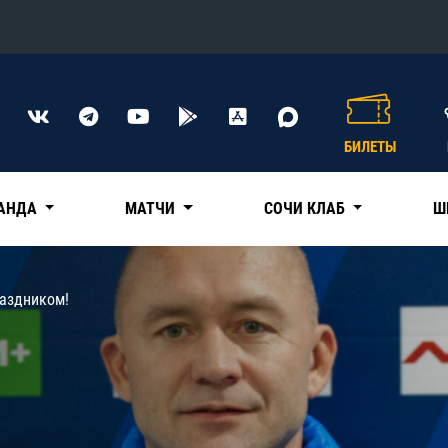
Конференция «Восток»
Дивизион Харламова
БИЛЕТЫ
Автомобилист
сляции
Ак Барс
АНДА
МАТЧИ
СОЧИ КЛАБ
Ш
Металлург Мг
Нефтехимик
 трансляции
раздником!
Трактор
магазин
Дивизион Чернышева
Авангард
ние КХЛ
Адмирал