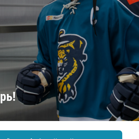
Амур
Барыс
Салават Юлаев
Сибирь
рь!