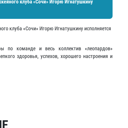
ккейного клуба «Сочи»​ Игорю Игнатушкину
ного клуба «Сочи»​ Игорю Игнатушкину исполняется
еры по команде и весь коллектив «леопардов»
пкого здоровья, успехов, хорошего настроения и
МЕ