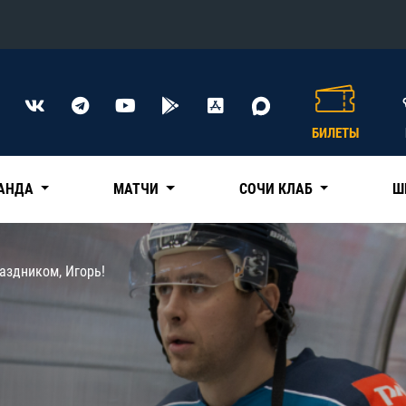
Конференция «Восток»
Дивизион Харламова
БИЛЕТЫ
Автомобилист
сляции
Ак Барс
АНДА
МАТЧИ
СОЧИ КЛАБ
Ш
Металлург Мг
Нефтехимик
 трансляции
аздником, Игорь!
Трактор
магазин
Дивизион Чернышева
Авангард
ние КХЛ
Адмирал