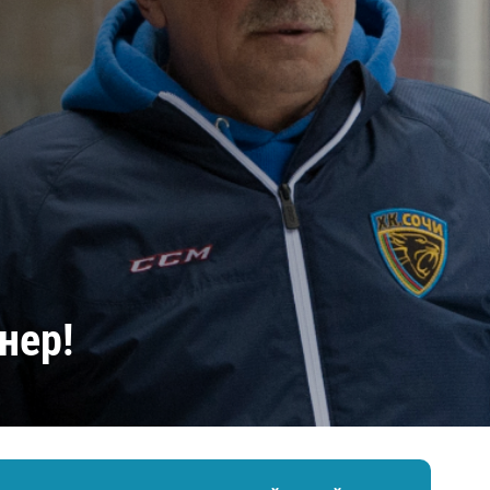
Амур
Барыс
Салават Юлаев
Сибирь
нер!