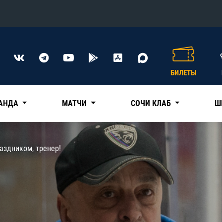
Конференция «Восток»
Дивизион Харламова
БИЛЕТЫ
Автомобилист
сляции
Ак Барс
АНДА
МАТЧИ
СОЧИ КЛАБ
Ш
Металлург Мг
Нефтехимик
 трансляции
раздником, тренер!
Трактор
магазин
Дивизион Чернышева
Авангард
ние КХЛ
Адмирал