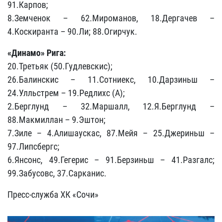
91.Карпов;
8.Земченок – 62.Мироманов, 18.Дергачев –
4.Коскиранта – 90.Ли; 88.Огирчук.
«Динамо» Рига:
20.Третьяк (50.Гудлевскис);
26.Балинскис – 11.Сотниекс, 10.Дарзиньш –
24.Улльстрем – 19.Редлихс (А);
2.Берглунд – 32.Маршалл, 12.Я.Берглунд –
88.Макмиллан – 9.Эштон;
7.Зиле – 4.Алишаускас, 87.Мейя – 25.Джериньш –
97.Липсбергс;
6.Янсонс, 49.Гегерис – 91.Берзиньш – 41.Разгалс;
99.Забусовс, 37.Сарканис.
Пресс-служба ХК «Сочи»