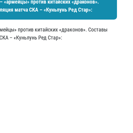
 – «армейцы» против китайских «драконов».
ляция матча СКА – «Куньлунь Ред Стар»:
рмейцы» против китайских «драконов». Составы
СКА – «Куньлунь Ред Стар»: