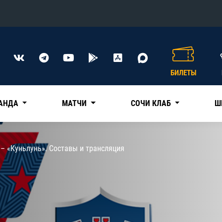
Конференция «Восток»
Дивизион Харламова
БИЛЕТЫ
Автомобилист
сляции
Ак Барс
АНДА
МАТЧИ
СОЧИ КЛАБ
Ш
Металлург Мг
Нефтехимик
 трансляции
– «Куньлунь». Составы и трансляция
Трактор
магазин
Дивизион Чернышева
Авангард
ние КХЛ
Адмирал