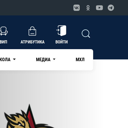
ВИП
АТРИБУТИКА
ВОЙТИ
КОЛА
МЕДИА
МХЛ