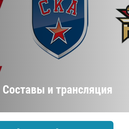
Амур
Барыс
Салават Юлаев
Сибирь
. Составы и трансляция