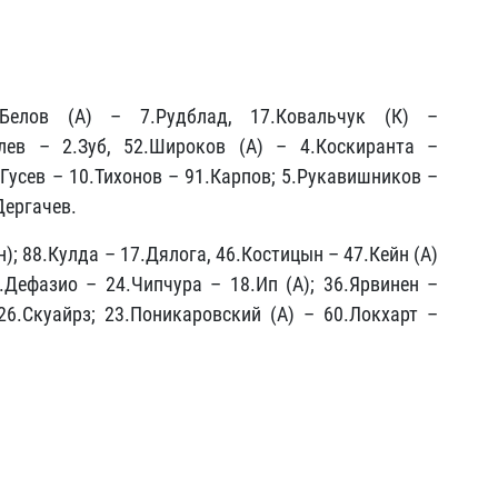
7.Белов (А) – 7.Рудблад, 17.Ковальчук (К) –
влев – 2.Зуб, 52.Широков (А) – 4.Коскиранта –
.Гусев – 10.Тихонов – 91.Карпов; 5.Рукавишников –
Дергачев.
); 88.Кулда – 17.Дялога, 46.Костицын – 47.Кейн (А)
9.Дефазио – 24.Чипчура – 18.Ип (А); 36.Ярвинен –
6.Скуайрз; 23.Поникаровский (А) – 60.Локхарт –