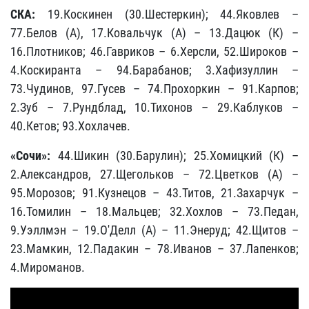
СКА:
19.Коскинен (30.Шестеркин); 44.Яковлев –
77.Белов (А), 17.Ковальчук (А) – 13.Дацюк (К) –
16.Плотников; 46.Гавриков – 6.Херсли, 52.Широков –
4.Коскиранта – 94.Барабанов; 3.Хафизуллин –
73.Чудинов, 97.Гусев – 74.Прохоркин – 91.Карпов;
2.Зуб – 7.Рундблад, 10.Тихонов – 29.Каблуков –
40.Кетов; 93.Хохлачев.
«Сочи»:
44.Шикин (30.Барулин); 25.Хомицкий (К) –
2.Александров, 27.Щегольков – 72.Цветков (А) –
95.Морозов; 91.Кузнецов – 43.Титов, 21.Захарчук –
16.Томилин – 18.Мальцев; 32.Хохлов – 73.Педан,
9.Уэллмэн – 19.О'Делл (А) – 11.Энеруд; 42.Щитов –
23.Мамкин, 12.Падакин – 78.Иванов – 37.Лапенков;
4.Мироманов.