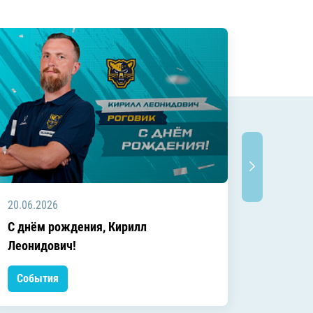
20.06.2026
20.06.2
C днём рождения, Кирилл
C днём
Леонидович!
События
Событ