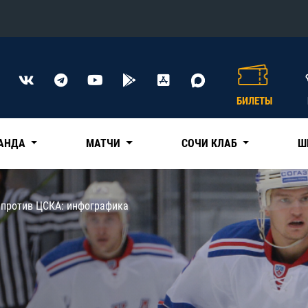
Конференция «Восток»
Дивизион Харламова
БИЛЕТЫ
Автомобилист
сляции
Ак Барс
АНДА
МАТЧИ
СОЧИ КЛАБ
Ш
Металлург Мг
Нефтехимик
 трансляции
 против ЦСКА: инфографика
Трактор
магазин
Дивизион Чернышева
Авангард
ние КХЛ
Адмирал