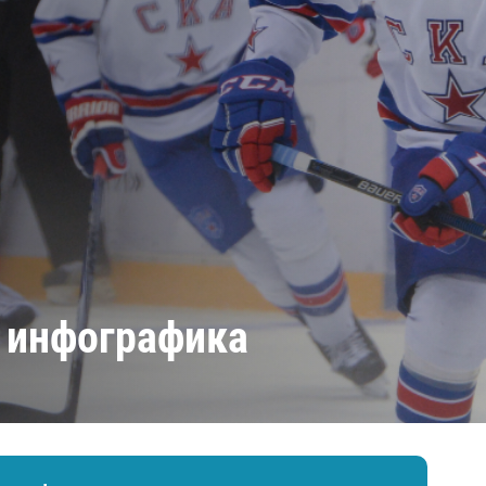
Амур
Барыс
Салават Юлаев
Сибирь
 инфографика