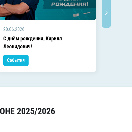
20.06.2026
20.06.2
C днём рождения, Кирилл
C днём
Леонидович!
События
Событ
ОНЕ 2025/2026