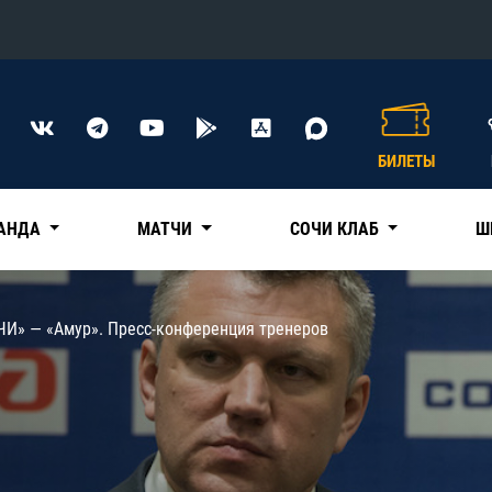
Конференция «Восток»
Дивизион Харламова
БИЛЕТЫ
Автомобилист
сляции
Ак Барс
АНДА
МАТЧИ
СОЧИ КЛАБ
Ш
Металлург Мг
Нефтехимик
 трансляции
ЧИ» — «Амур». Пресс-конференция тренеров
Трактор
магазин
Дивизион Чернышева
Авангард
ние КХЛ
Адмирал