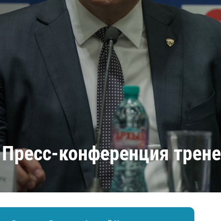
Амур
Барыс
Салават Юлаев
Сибирь
 Пресс-конференция трен