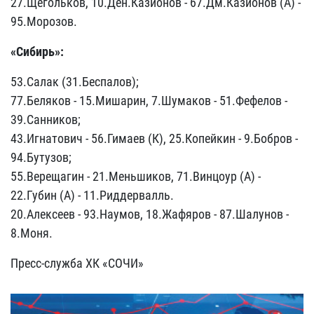
27.Щегольков, 10.Ден.Казионов - 67.Дм.Казионов (А) -
95.Морозов.
«Сибирь»:
53.Салак (31.Беспалов);
77.Беляков - 15.Мишарин, 7.Шумаков - 51.Фефелов -
39.Санников;
43.Игнатович - 56.Гимаев (К), 25.Копейкин - 9.Бобров -
94.Бутузов;
55.Верещагин - 21.Меньшиков, 71.Винцоур (А) -
22.Губин (А) - 11.Риддервалль.
20.Алексеев - 93.Наумов, 18.Жафяров - 87.Шалунов -
8.Моня.
Пресс-служба ХК «СОЧИ»