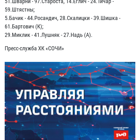
51.Шварни - 97.Староста, 14.Еглич - 24.Тичар -
59.Штястны;
5.Бачик - 44.Росандич, 28.Скалицки - 39.Шишка -
61.Бартович (К);
29.Миклик - 41.Лушняк - 27.Надь (А).
Пресс-служба ХК «СОЧИ»