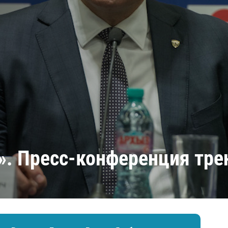
Амур
Барыс
Салават Юлаев
Сибирь
». Пресс-конференция тре