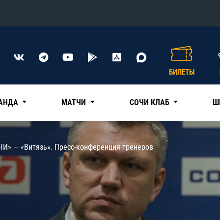
Конференция «Восток»
Дивизион Харламова
БИЛЕТЫ
Автомобилист
сляции
Ак Барс
АНДА
МАТЧИ
СОЧИ КЛАБ
Ш
Металлург Мг
Нефтехимик
 трансляции
ЧИ» — «Витязь». Пресс-конференция тренеров
Трактор
магазин
Дивизион Чернышева
Авангард
ние КХЛ
Адмирал