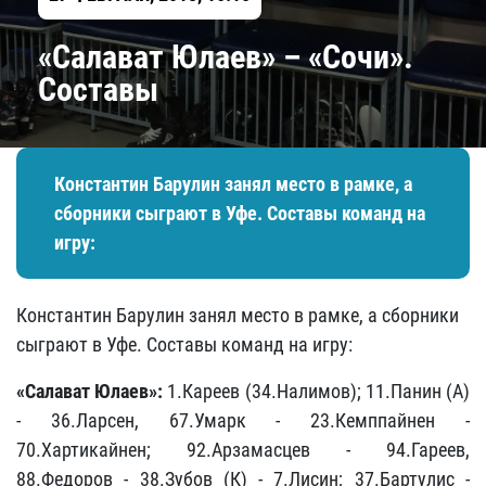
«Салават Юлаев» – «Сочи».
Составы
Константин Барулин занял место в рамке, а
сборники сыграют в Уфе. Составы команд на
игру:
Константин Барулин занял место в рамке, а сборники
сыграют в Уфе. Составы команд на игру:
«Салават Юлаев»:
1.Кареев (34.Налимов); 11.Панин (А)
- 36.Ларсен, 67.Умарк - 23.Кемппайнен -
70.Хартикайнен; 92.Арзамасцев - 94.Гареев,
88.Федоров - 38.Зубов (К) - 7.Лисин; 37.Бартулис -