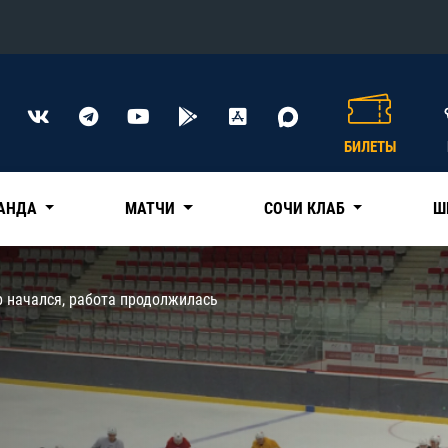
Конференция «Восток»
Дивизион Харламова
БИЛЕТЫ
Автомобилист
сляции
Ак Барс
АНДА
МАТЧИ
СОЧИ КЛАБ
Ш
Металлург Мг
Нефтехимик
 трансляции
р начался, работа продолжилась
Трактор
магазин
Дивизион Чернышева
Авангард
ние КХЛ
Адмирал