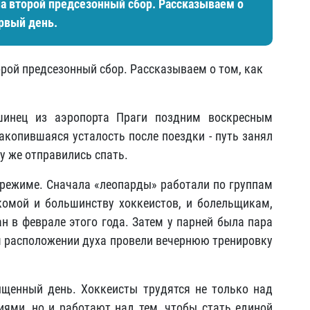
а второй предсезонный сбор. Рассказываем о
рвый день.
рой предсезонный сбор. Рассказываем о том, как
шинец из аэропорта Праги поздним воскресным
акопившаяся усталость после поездки - путь занял
зу же отправились спать.
режиме. Сначала «леопарды» работали по группам
комой и большинству хоккеистов, и болельщикам,
 в феврале этого года. Затем у парней была пара
ом расположении духа провели вечернюю тренировку
ыщенный день. Хоккеисты трудятся не только над
ями, но и работают над тем, чтобы стать единой