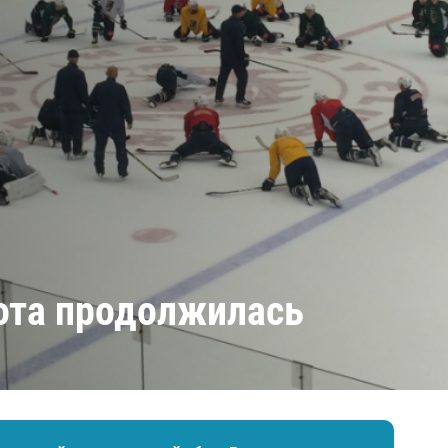
Амур
Барыс
Салават Юлаев
Сибирь
бота продолжилась