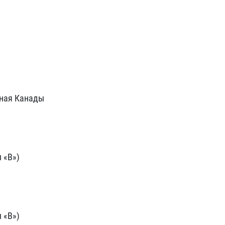
рная Канады
 «В»)
 «В»)