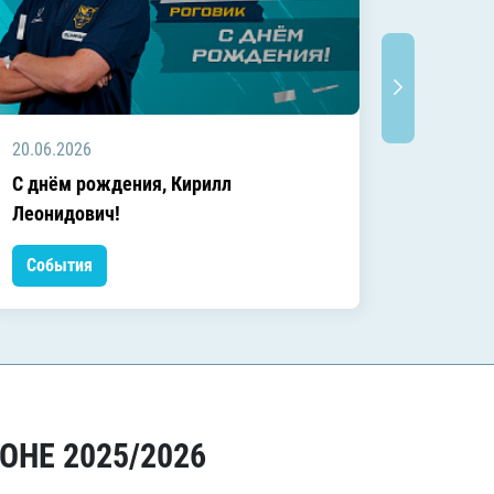
20.06.2026
20.06.2
C днём рождения, Кирилл
C днём
Леонидович!
События
Событ
ОНЕ 2025/2026