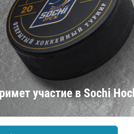
Амур
Барыс
Салават Юлаев
Сибирь
имет участие в Sochi Hoc