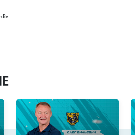
 «В»
МЕ