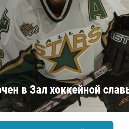
Амур
Барыс
Салават Юлаев
Сибирь
ючен в Зал хоккейной слав