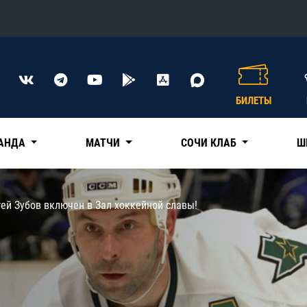
Конференция «Восток»
Дивизион Харламова
БИЛЕТЫ
Автомобилист
сляции
Ак Барс
АНДА
МАТЧИ
СОЧИ КЛАБ
Ш
Металлург Мг
Нефтехимик
 трансляции
гей Зубов включен в Зал хоккейной славы!
Трактор
магазин
Дивизион Чернышева
Авангард
ние КХЛ
Адмирал