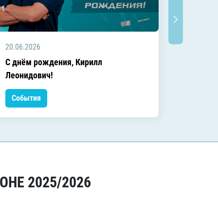
20.06.2026
20.06.2
C днём рождения, Кирилл
C днём
Леонидович!
События
Событ
ОНЕ 2025/2026