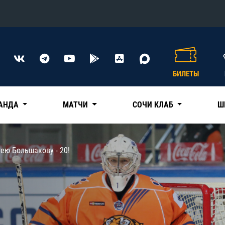
Конференция «Восток»
Дивизион Харламова
БИЛЕТЫ
Автомобилист
сляции
Ак Барс
АНДА
МАТЧИ
СОЧИ КЛАБ
Ш
Металлург Мг
Нефтехимик
 трансляции
ею Большакову - 20!
Трактор
магазин
Дивизион Чернышева
Авангард
ние КХЛ
Адмирал