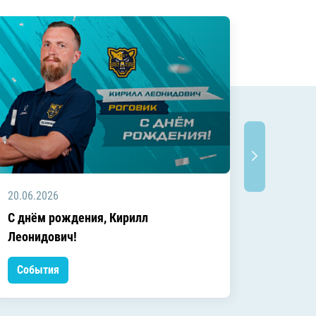
20.06.2026
20.06.2
C днём рождения, Кирилл
C днём
Леонидович!
События
Событ