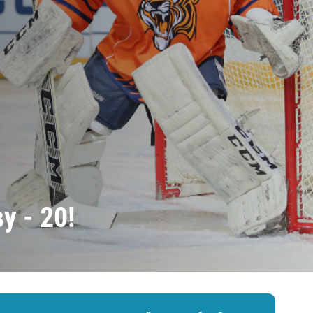
Амур
Барыс
Салават Юлаев
Сибирь
 - 20!