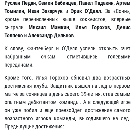
Руслан Педан
,
Семен Бабинцев
,
Павел Падакин
,
Артем
Томилин
,
Иван Захарчук
и
Эрик О
’Делл
. За «Сочи»,
кроме перечисленных выше хоккеистов, впервые
сыграли
Михаил Мамкин
,
Илья Горохов
,
Денис
Толпеко
и
Александр Дельнов
.
К слову, Фантенберг и О'Делл успели открыть счет
набранным очкам, отметившись голевыми
передачами.
Кроме того, Илья Горохов обновил два возрастных
достижения клуба. Защитник вышел на лед в первом
матче за сочинцев в день своего 39-летия, став самым
опытным дебютантом команды. А в следующей игре
он уже побил и еще превзойдет достижение самого
возрастного игрока команды, выходившего на лед.
Предыдущие достижения: