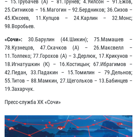
– 15.Трубачев (А) – 81.Трунев; 4.Уилсон – 91.Ежов,
25.Ситников – 16.Магогин – 92.Бердников; 36.Сизов –
45.Юксеев, 11.Купцов – 24.Карлин – 32.Монс;
98.Воробьев.
«Сочи»:
30.Барулин (44.Шикин); 75.Мамашев –
78.Кузнецов, 47.Скачков (А) – 26.Максвелл –
11.Толпеко; 77.Горохов (А) – 3.Дерлюк, 17.Крикунов –
18.Игнатушкин (К) – 16.Костицын; 67.Ибрагимов –
42.Педан, 33.Падакин – 15.Томилин – 79.Дельнов;
55.Титов – 88.Мамкин, 27.Щегольков – 13.Бабинцев –
19.Захарчук.
Пресс-служба ХК «Сочи»